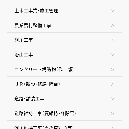
NEWS
土木工事業・施工管理
コンセプト
農業農村整備工事
事業内容
河川工事
採用情報
治山工事
スペシャルムービー
コンクリート構造物（作工部）
グループ情報
ＪＲ（新設・修繕・除雪）
お問い合わせ
道路・舗装工事
道路維持工事（夏維持・冬除雪）
河川維持工事（夏の草刈り等）