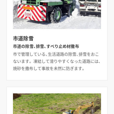
市道除雪
市道の除雪、排雪、すべり止め材撒布
市で管理している、生活道路の除雪、排雪をおこ
TOP
ないます。 凍結して滑りやすくなった道路には、
焼砂を撒布して事故を未然に防ぎます。
NEWS
コンセプト
事業内容
採用情報