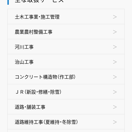
TOP
NEWS
土木工事業・施工管理
コンセプト
農業農村整備工事
事業内容
河川工事
採用情報
治山工事
スペシャルムービー
コンクリート構造物（作工部）
グループ情報
ＪＲ（新設・修繕・除雪）
お問い合わせ
道路・舗装工事
道路維持工事（夏維持・冬除雪）