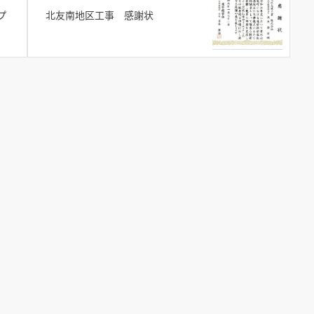
プ
北友南地区工事 感謝状
TOP