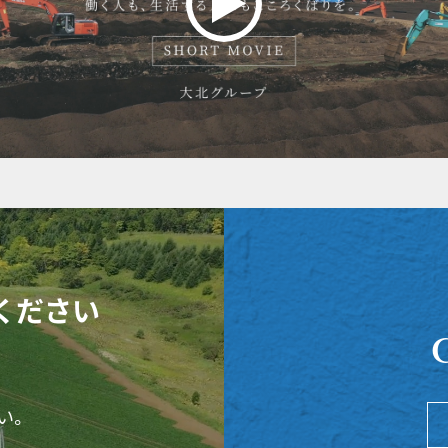
ください
い。