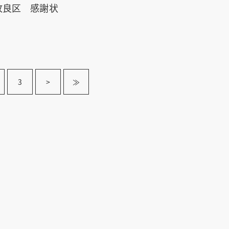
改良区 感謝状
3
>
≫
TOP