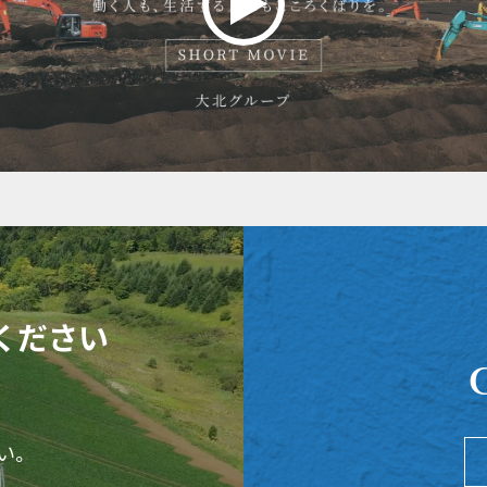
ください
い。