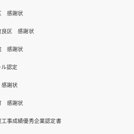
区 感謝状
改良区 感謝状
院 感謝状
ール認定
 感謝状
町 感謝状
度工事成績優秀企業認定書