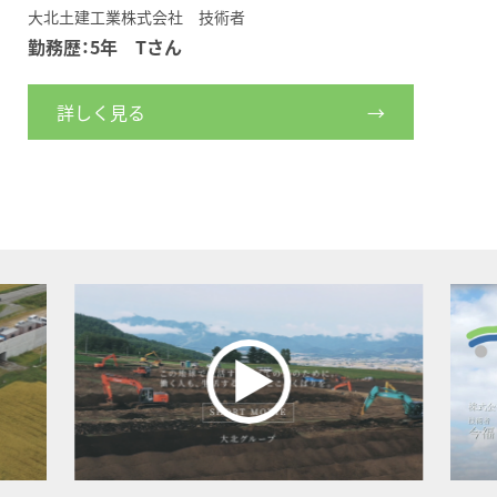
しています
仕事
大北土建工業株式会社 技術者
株式会
勤務歴：10年 Nさん
勤務歴
詳しく見る
詳