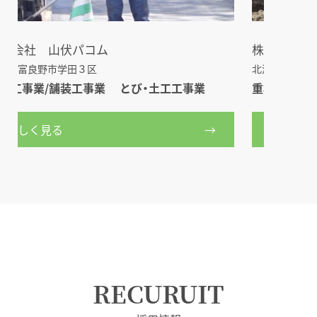
株式会社 タイコウ
株式
北海道富良野市学田三区
北海道
重機施工・貨物車両運行
測量・
詳しく見る
詳
RECURUIT