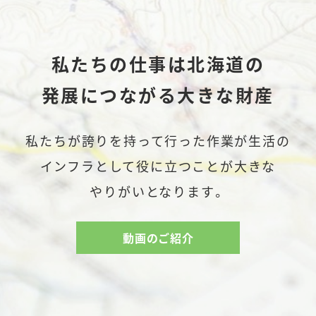
​私たちの​​仕事は​​北海道の
発展に​つながる​​大きな​​財産
私たちが​誇りを​持って行った​作業が​生活の​
インフラとして​役に​立つことが​大きな​
やりがいとなります。
動画のご紹介