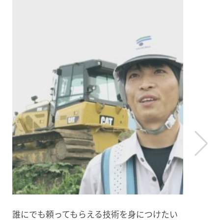
現場代理人として全ての責任を持って仕事を
アド